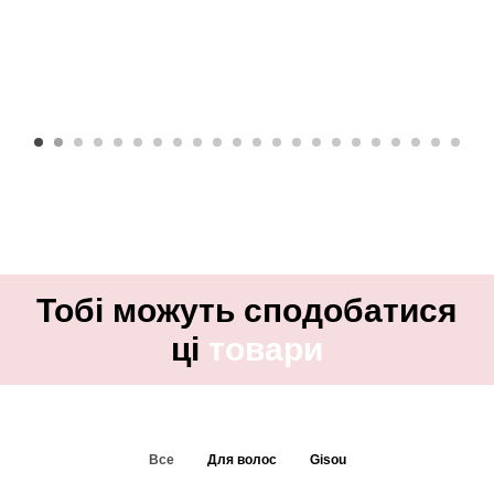
Тобі можуть сподобатися
ці
товари
Все
Для волос
Gisou