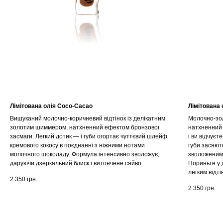
Лімітована олія Coco-Cacao
Лімітована 
Вишуканий молочно-коричневий відтінок із делікатним
Молочно-зол
золотим шиммером, натхненний ефектом бронзової
натхненний 
засмаги. Легкий дотик — і губи огортає чуттєвий шлейф
і ви відчує
кремового кокосу в поєднанні з ніжними нотами
губи засяют
молочного шоколаду. Формула інтенсивно зволожує,
зволоженим
даруючи дзеркальний блиск і витончене сяйво.
Пориньте у 
легким відті
2 350
грн.
2 350
грн.