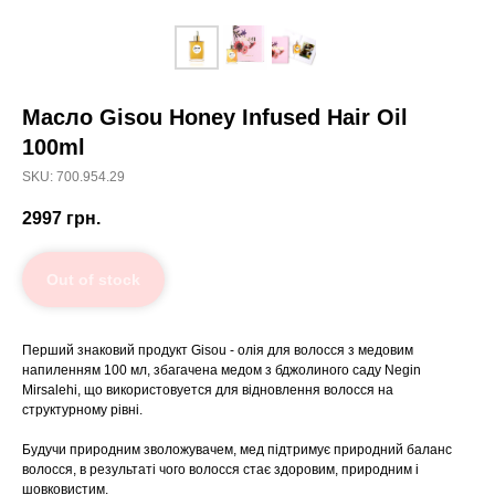
Масло Gisou Honey Infused Hair Oil
100ml
SKU: 700.954.29
2997
грн.
Out of stock
Перший знаковий продукт Gisou
- олія для волосся з медовим
напиленням 100 мл, збагачена медом з бджолиного саду
Negin
Mirsalehi
, що використовуется для відновлення волосся на
структурному рівні.
Будучи природним зволожувачем,
мед підтримує природний баланс
волосся
, в результаті чого волосся стає здоровим, природним і
шовковистим.