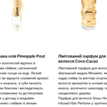
вана олія Pineapple Pout
Лімітований парфум для
волосся Coco-Cacao
золотистий відтінок із
ним сяйвом, натхненний
Лімітований парфум для волос
ням сонця на воді. Легкий
збагачений медом Mirsalehi, я
і ви відчуєте соковитий аромат
надає сяйва та миттєво огорта
о ананаса, а губи засяють
волосся ароматом із нотами к
им блиском і виглядатимуть
кокоса, молочного шоколаду т
воложеними та доглянутими.
сандалового дерева.
е у догляд із медовим
Парфум для волосся Gisou Ho
ням і сяйвом із легким
Infused Hair Perfume у тропічн