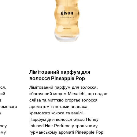
Лімітований парфум для
волосся Pineapple Pop
ся,
Лімітований парфум для волосся,
кий
збагачений медом Mirsalehi, що надає
є
сяйва та миттєво огортає волосся
ремового
ароматом із нотами ананаса,
а
кремового кокоса та ванілі.
Парфум для волосся Gisou Honey
ney
Infused Hair Perfume у тропічному
ому
гурманському ароматі Pineapple Pop.