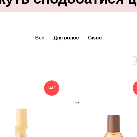
Все
Для волос
Gisou
SALE