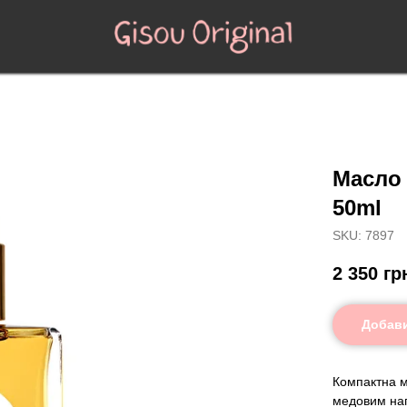
Масло 
50ml
SKU:
7897
2 350
гр
Добави
Компактна м
медовим нап