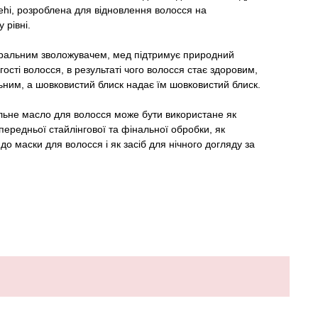
ehi
, розроблена для відновлення волосся на
 рівні.
уральним зволожувачем,
мед підтримує природний
ості волосся, в результаті чого волосся стає здоровим,
льним
, а шовковистий блиск надає їм шовковистий блиск.
льне масло для волосся
може бути використане як
опередньої стайлінгової та фінальної обробки
, як
о маски для волосся і як засіб для нічного догляду за