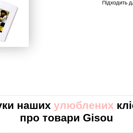
Підходить дл
уки наших
улюблених
клі
про товари Gisou