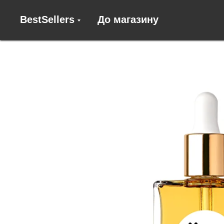
BestSellers
До магазину