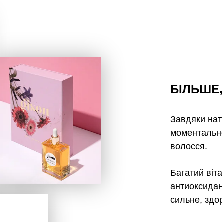
БІЛЬШЕ
Завдяки нат
моментальн
волосся.
Багатий віт
антиоксидан
сильне, здо