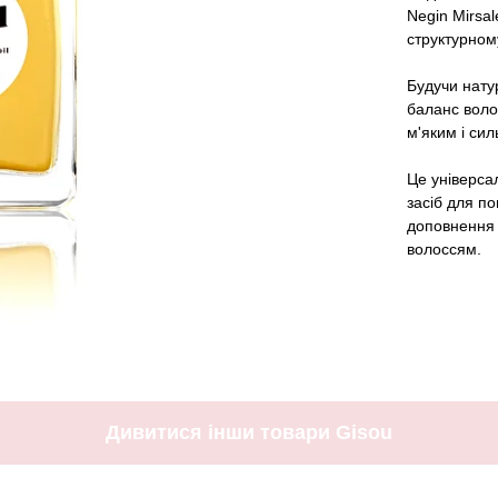
Negin Mirsal
структурному
Будучи нат
баланс волог
м'яким і си
Це універса
засіб для п
доповнення д
волоссям.
Дивитися інши товари Gisou