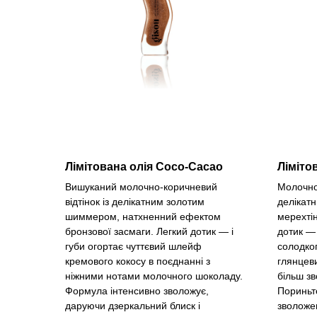
Лімітована олія Coco-Cacao
Ліміто
Вишуканий молочно-коричневий
Молочно-
відтінок із делікатним золотим
делікат
шиммером, натхненний ефектом
мерехтін
бронзової засмаги. Легкий дотик — і
дотик — 
губи огортає чуттєвий шлейф
солодког
кремового кокосу в поєднанні з
глянцев
ніжними нотами молочного шоколаду.
більш з
Формула інтенсивно зволожує,
Пориньт
даруючи дзеркальний блиск і
зволожен