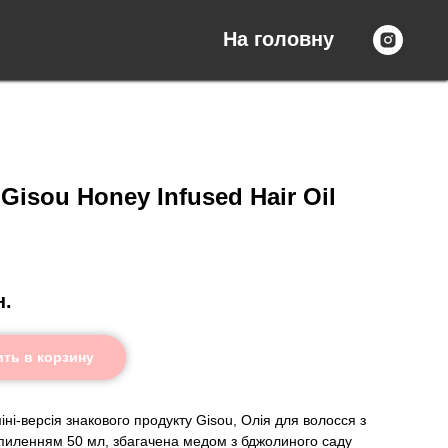
На головну
Gisou Honey Infused Hair Oil
н.
ть в корзину
іні-версія
знакового продукту Gisou, Олія для волосся з
иленням 50 мл, з
багачена медом з бджолиного саду